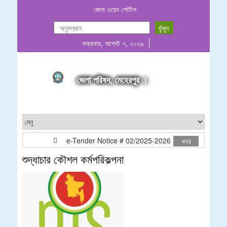
জেলা ওয়েব পোর্টাল
শুক্রবার, আগস্ট ৭, ২০২৬
জেলা পরিষদ, মেহেরপুর ।
e-Tender Notice # 02/2025-2026
মোঃ আনোয়ার
খবর
শুদ্ধাচার কৌশল কর্মপরিকল্পনা