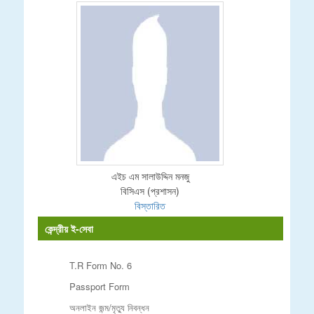
এইচ এম সালাউদ্দিন মনজু
বিসিএস (প্রশাসন)
বিস্তারিত
কেন্দ্রীয় ই-সেবা
T.R Form No. 6
Passport Form
অনলাইন জন্ম/মৃত্যু নিবন্ধন