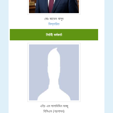
মোঃ জাভেদ মাসুদ
বিস্তারিত
নির্বাহী কর্মকর্তা
এইচ এম সালাউদ্দিন মনজু
বিসিএস (প্রশাসন)