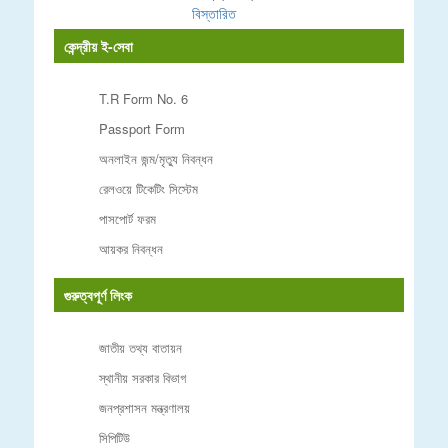
বিস্তারিত
কেন্দ্রীয় ই-সেবা
T.R Form No. 6
Passport Form
অনলাইন জন্ম/মৃত্যু নিবন্ধন
রেলওয়ে টিকেটিং সিস্টেম
পাসপোর্ট ফরম
আয়কর নিবন্ধন
গুরুত্বপূর্ণ লিংক
জাতীয় তথ্য বাতায়ন
স্থানীয় সরকার বিভাগ
জনপ্রশাসন মন্ত্রণালয়
সিপিটিউ