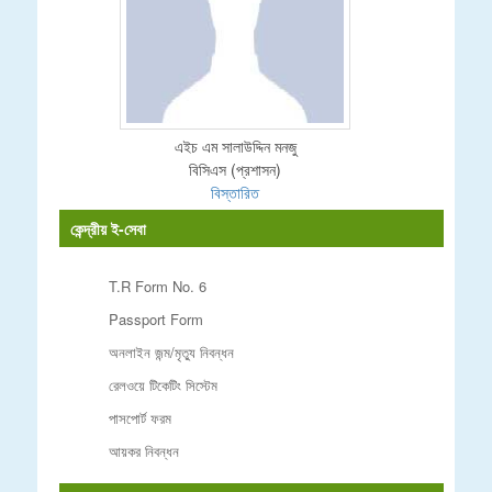
এইচ এম সালাউদ্দিন মনজু
বিসিএস (প্রশাসন)
বিস্তারিত
কেন্দ্রীয় ই-সেবা
T.R Form No. 6
Passport Form
অনলাইন জন্ম/মৃত্যু নিবন্ধন
রেলওয়ে টিকেটিং সিস্টেম
পাসপোর্ট ফরম
আয়কর নিবন্ধন