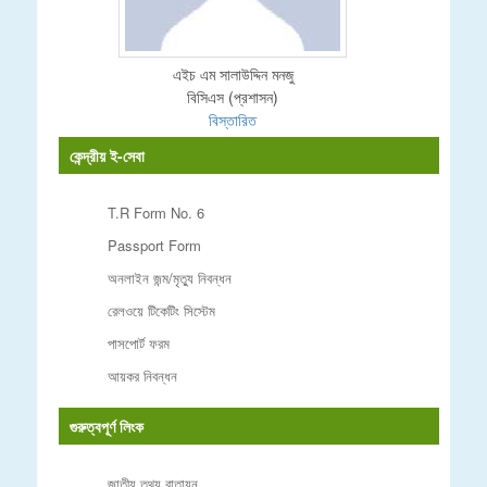
এইচ এম সালাউদ্দিন মনজু
বিসিএস (প্রশাসন)
বিস্তারিত
কেন্দ্রীয় ই-সেবা
T.R Form No. 6
Passport Form
অনলাইন জন্ম/মৃত্যু নিবন্ধন
রেলওয়ে টিকেটিং সিস্টেম
পাসপোর্ট ফরম
আয়কর নিবন্ধন
গুরুত্বপূর্ণ লিংক
জাতীয় তথ্য বাতায়ন