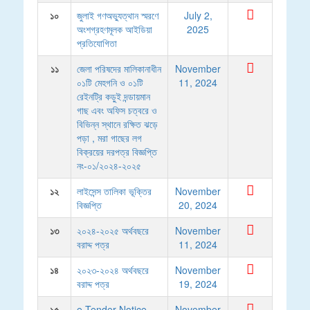
১০
জুলাই গণঅভ্যুত্থান স্মরণে
July 2,
অংশগ্রহণমূলক আইডিয়া
2025
প্রতিযোগিতা
১১
জেলা পরিষদের মালিকানাধীন
November
০১টি মেহগনি ও ০১টি
11, 2024
রেইনট্রি কড়ুই দন্ডায়মান
গাছ এবং অফিস চত্বরে ও
বিভিন্ন স্থানে রক্ষিত ঝড়ে
পড়া , মরা গাছের লগ
বিক্রয়ের দরপত্র বিজ্ঞপ্তি
নং-০১/২০২৪-২০২৫
১২
লাইসেন্স তালিকা ভূক্তির
November
বিজ্ঞপ্তি
20, 2024
১৩
২০২৪-২০২৫ অর্থবছরে
November
বরাদ্দ পত্র
11, 2024
১৪
২০২৩-২০২৪ অর্থবছরে
November
বরাদ্দ পত্র
19, 2024
১৫
e-Tender Notice
November