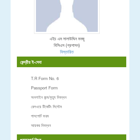
এইচ এম সালাউদ্দিন মনজু
বিসিএস (প্রশাসন)
বিস্তারিত
কেন্দ্রীয় ই-সেবা
T.R Form No. 6
Passport Form
অনলাইন জন্ম/মৃত্যু নিবন্ধন
রেলওয়ে টিকেটিং সিস্টেম
পাসপোর্ট ফরম
আয়কর নিবন্ধন
গুরুত্বপূর্ণ লিংক