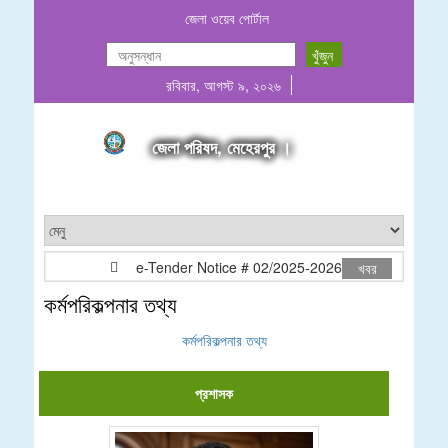
জেলা ওয়েব পোর্টাল
রবিবার, আগস্ট ৯, ২০২৬
জেলা পরিষদ, মেহেরপুর ।
e-Tender Notice # 02/2025-2026
মোঃ আনোয়া
খবর
কর্মপরিকল্পনার তথ্য
কর্মপরিকল্পনার তথ্য
প্রশাসক