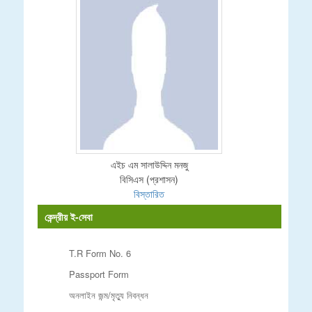
এইচ এম সালাউদ্দিন মনজু
বিসিএস (প্রশাসন)
বিস্তারিত
কেন্দ্রীয় ই-সেবা
T.R Form No. 6
Passport Form
অনলাইন জন্ম/মৃত্যু নিবন্ধন