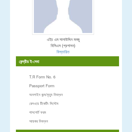
এইচ এম সালাউদ্দিন মনজু
বিসিএস (প্রশাসন)
বিস্তারিত
কেন্দ্রীয় ই-সেবা
T.R Form No. 6
Passport Form
অনলাইন জন্ম/মৃত্যু নিবন্ধন
রেলওয়ে টিকেটিং সিস্টেম
পাসপোর্ট ফরম
আয়কর নিবন্ধন