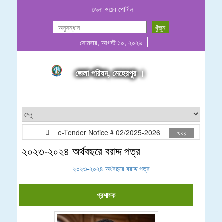
জেলা ওয়েব পোর্টাল
সোমবার, আগস্ট ১০, ২০২৬
জেলা পরিষদ, মেহেরপুর ।
e-Tender Notice # 02/2025-2026
মোঃ আনোয়ার হ
খবর
২০২৩-২০২৪ অর্থবছরে বরাদ্দ পত্র
২০২৩-২০২৪ অর্থবছরে বরাদ্দ পত্র
প্রশাসক