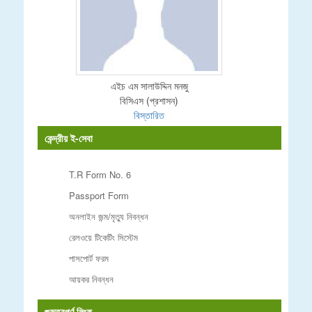
এইচ এম সালাউদ্দিন মনজু
বিসিএস (প্রশাসন)
বিস্তারিত
কেন্দ্রীয় ই-সেবা
T.R Form No. 6
Passport Form
অনলাইন জন্ম/মৃত্যু নিবন্ধন
রেলওয়ে টিকেটিং সিস্টেম
পাসপোর্ট ফরম
আয়কর নিবন্ধন
গুরুত্বপূর্ণ লিংক