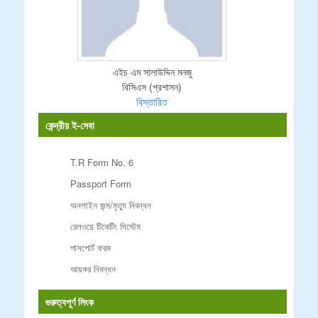
এইচ এম সালাউদ্দিন মনজু
বিসিএস (প্রশাসন)
বিস্তারিত
কেন্দ্রীয় ই-সেবা
T.R Form No. 6
Passport Form
অনলাইন জন্ম/মৃত্যু নিবন্ধন
রেলওয়ে টিকেটিং সিস্টেম
পাসপোর্ট ফরম
আয়কর নিবন্ধন
গুরুত্বপূর্ণ লিংক